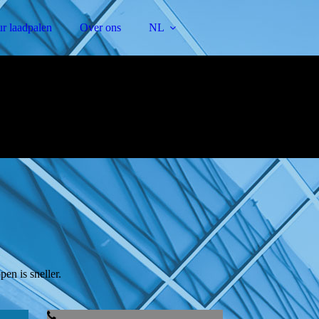
eur laadpalen
Over ons
NL
en is sneller.