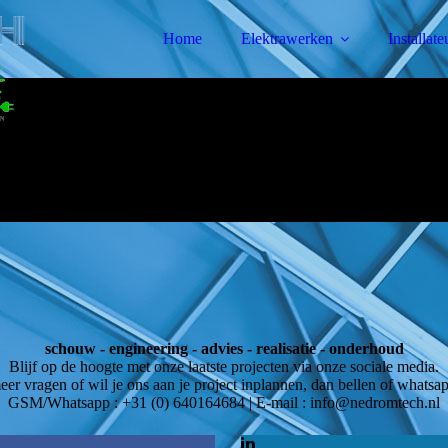
Home
Elektrawerken
Installat
schouw - engineering - advies - realisatie - onderhoud
Blijf op de hoogte met onze laatste projecten via onze sociale media.
er vragen of wil je ons aan je project inplannen, dan bellen of whatsapp
GSM/Whatsapp : +31 (0) 640164684 | E-mail : info@nedromtech.nl