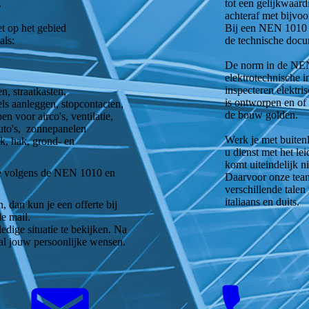
.
tot een gelijkwaar
achteraf met bijvo
t op het gebied
Bij een NEN 1010 k
als:
de technische docum
De norm in de NEN 
elektrotechnische i
inspecteren elektri
n, straatkasten,
is ontworpen en of
ls aanleggen, stopcontacten,
de bouw golden.
n voor airco's, ventilatie,
uto's, zonnepanelen
Werk je met buiten
eek, hak, grond- en
u dienst met het l
komt uiteindelijk n
tage volgens de NEN 1010 en
Daarvoor onze tea
verschillende talen
italiaans en duits.
, dan kun je een offerte bij
de mail.
edige situatie te bekijken. Na
t al jouw persoonlijke wensen.