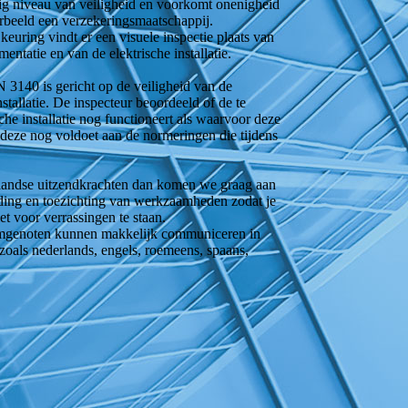
dig niveau van veiligheid en voorkomt onenigheid
orbeeld een verzekeringsmaatschappij.
euring vindt er een visuele inspectie plaats van
entatie en van de elektrische installatie.
3140 is gericht op de veiligheid van de
nstallatie. De inspecteur beoordeeld of de te
sche installatie nog functioneert als waarvoor deze
 deze nog voldoet aan de normeringen die tijdens
landse uitzendkrachten dan komen we graag aan
eiding en toezichting van werkzaamheden zodat je
iet voor verrassingen te staan.
mgenoten kunnen makkelijk communiceren in
 zoals nederlands, engels, roemeens, spaans,