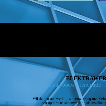
ELEKTRAWE
nieuwbouw - renovatie - 
Wij richten ons werk op samenwerking met klei
ook op directe samenwerking als installatie