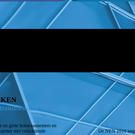
RKEN
NEN 101
transformatie
ne en grote bouwaannemers en
partner met verschilende
De NEN 1010 inspect