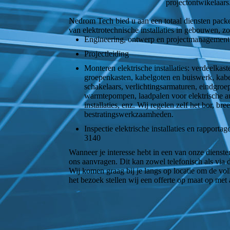
projectontwikelaars
Nedrom Tech bied u aan een totaal diensten packe
van elektrotechnische installaties in gebouwen, zo
Engineering, ontwerp en projectmanagement
Projectleiding
Monteren elektrische installaties: verdeelkaste
groepenkasten, kabelgoten en buiswerk, kabe
schakelaars, verlichtingsarmaturen, eindgroepe
warmtepompen, laadpalen voor elektrische a
installaties, enz. Wij regelen zelf het bor, br
bestratingswerkzaamheden.
Inspectie elektrische installaties en rappor
3140
Wanneer je interesse hebt in een van onze diensten
ons aanvragen. Dit kan zowel telefonisch als via 
Wij komen graag bij je langs op locatie om de voll
het bezoek stellen wij een offerte op maat op me