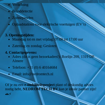
Verlichting
Branddetectie
Zonnepanelen
Oplaadstations voor elektrische voertuigen (EV’s)
3. Openingstijden:
Maandag tot en met vrijdag: 07:00 tot 17:00 uur
Zaterdag en zondag: Gesloten
4. Contactgegevens:
Adres (dit is geen bezoekadres!): Boelijn 209, 1319 DP
Almere
Telefoon: +31 (0) 6 40164684
Email: info@nedromtech.nl
Of je nu een
e-mobiliteitsproject
plant of deskundig advies
nodig hebt,
NEDROM TECH BV
kan je ideale partner zijn!
🚗⚡