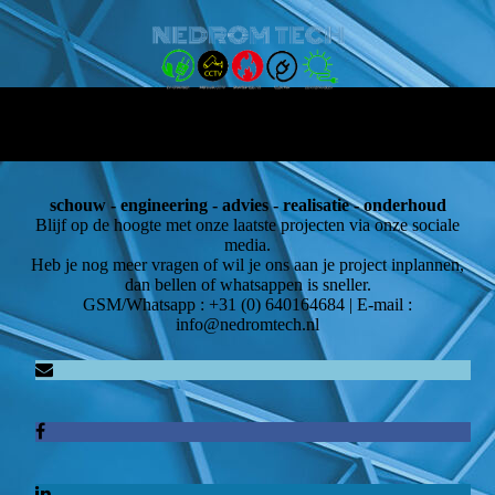
schouw - engineering - advies - realisatie - onderhoud
Blijf op de hoogte met onze laatste projecten via onze sociale
media.
Heb je nog meer vragen of wil je ons aan je project inplannen,
dan bellen of whatsappen is sneller.
GSM/Whatsapp : +31 (0) 640164684 | E-mail :
info@nedromtech.nl