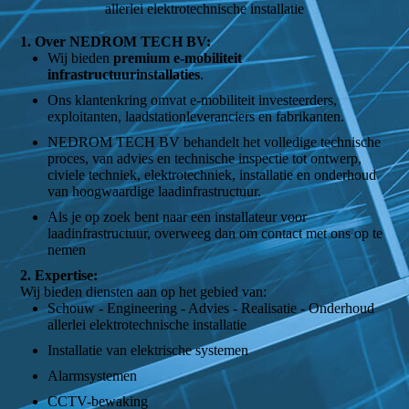
allerlei elektrotechnische installatie
1. Over NEDROM TECH BV:
Wij bieden
premium e-mobiliteit
infrastructuurinstallaties
.
Ons klantenkring omvat e-mobiliteit investeerders,
exploitanten, laadstationleveranciers en fabrikanten.
NEDROM TECH BV behandelt het volledige technische
proces, van advies en technische inspectie tot ontwerp,
civiele techniek, elektrotechniek, installatie en onderhoud
van hoogwaardige laadinfrastructuur.
Als je op zoek bent naar een installateur voor
laadinfrastructuur, overweeg dan om contact met ons op te
nemen
2. Expertise:
Wij bieden diensten aan op het gebied van:
Schouw - Engineering - Advies - Realisatie - Onderhoud
allerlei elektrotechnische installatie
Installatie van elektrische systemen
Alarmsystemen
CCTV-bewaking