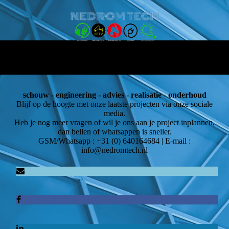
schouw - engineering - advies - realisatie - onderhoud
Blijf op de hoogte met onze laatste projecten via onze sociale
media.
Heb je nog meer vragen of wil je ons aan je project inplannen,
dan bellen of whatsappen is sneller.
GSM/Whatsapp : +31 (0) 640164684 | E-mail :
info@nedromtech.nl