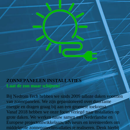
ZONNEPANELEN INSTALLATIES
Laat de zon maar schijnen!
Bij Nedrom Tech hebben we sinds 2009 talloze daken voorzien
van zonnepanelen. We zijn gepassioneerd over duurzame
energie en dragen graag bij aan een groenere toekomst.
Vanaf 2018 hebben we onze focus verlegd naar installaties op
grote daken. We werken nauw samen met Nederlandse en
Europese projectontwikkelaars, adviseurs en investeerders om
middelgrote zonnepaneelinstallaties te realiseren. Denk hierbij