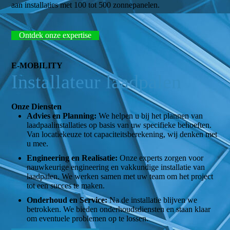
aan installaties met 100 tot 500 zonnepanelen.
Ontdek onze expertise
E-MOBILITY
Installateur
laadpalen
Onze Diensten
Advies en Planning:
We helpen u bij het plannen van
laadpaalinstallaties op basis van uw specifieke behoeften.
Van locatiekeuze tot capaciteitsberekening, wij denken met
u mee.
Engineering en Realisatie:
Onze experts zorgen voor
nauwkeurige engineering en vakkundige installatie van
laadpalen. We werken samen met uw team om het project
tot een succes te maken.
Onderhoud en Service:
Na de installatie blijven we
betrokken. We bieden onderhoudsdiensten en staan klaar
om eventuele problemen op te lossen.