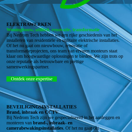
ELEKTRAWERKEN
Woningbouw, utiliteit, renovatie, transformatie
Bij Nedrom Tech hebben we een rijke geschiedenis van het
installeren van residentiële en utilitaire elektrische installaties.
Of het nu gaat om nieuwbouw, renovatie of
transformatieprojecten, ons team van ervaren monteurs staat
klaar om hoogwaardige oplossingen te bieden. We zijn trots op
onze reputatie als betrouwbare en prettige
samenwerkingspartner.
Ontdek onze expertise
BEVEILIGINGSINSTALLATIES
Brand, inbraak en CCTV
Bij Nedrom Tech zijn we gespecialiseerd in het aanleggen en
monteren van
brand-, inbraak- en
camerabewakingsinstallaties
. Of het nu gaat om